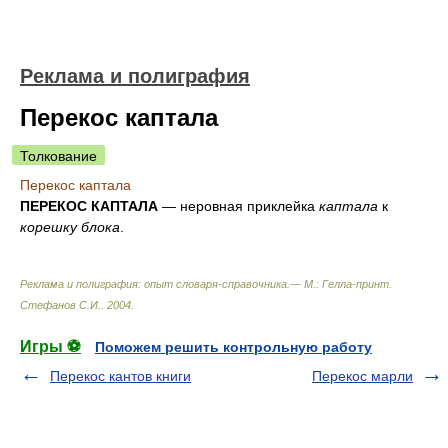
Реклама и полиграфия
Перекос каптала
Толкование
Перекос каптала
ПЕРЕКОС КАПТАЛА
— неровная приклейка
каптала
к
корешку блока
.
Реклама и полиграфия: опыт словаря-справочника.— М.: Гелла-принт
.
Стефанов С.И.
.
2004
.
Игры ⚽
Поможем решить контрольную работу
Перекос кантов книги
Перекос марли